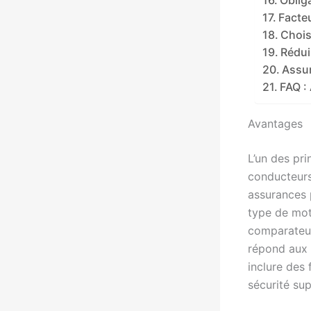
Facteu
Chois
Rédui
Assur
FAQ :
Avantages
L’un des pr
conducteurs 
assurances p
type de mot
comparateurs
répond aux 
inclure des 
sécurité sup