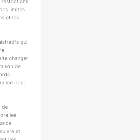
restrictions
des limites
s et les
stratifs qui
ne
aite changer
raison de
tards
urance pour
e de
lore les
rance
suivre et
ant vos