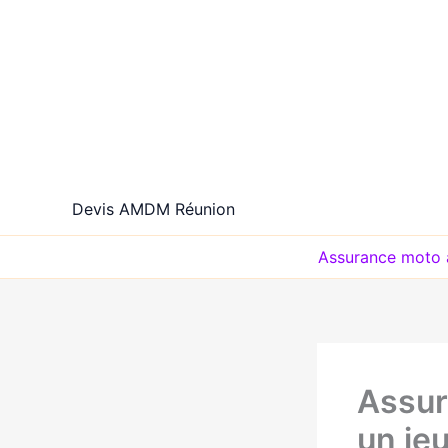
Aller
au
contenu
Devis AMDM Réunion
Assurance moto 
Assur
un je