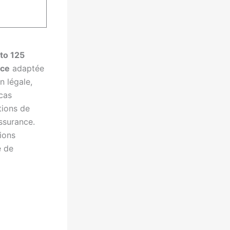
to 125
nce
adaptée
n légale,
 cas
tions de
assurance.
tions
e de