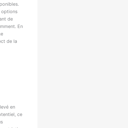
ponibles.
s options
ant de
uemment. En
ge
ect de la
levé en
tentiel, ce
us