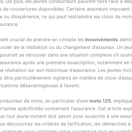
. De plus, les jeunes conducteurs peuvent faire face à des 
es de couvertures disponibles. Certains assureurs imposent 
 ou d’expérience, ce qui peut restreindre les choix de moto
ssurance.
ement crucial de prendre en compte les
inconvénients
admini
ouler de la résiliation ou du changement d’assureur. Un jeu
pourrait se retrouver dans une situation complexe s’il souh
’assurance après une première souscription, notamment en 
ne résiliation sur son historique d’assurance. Les jeunes mo
c être particulièrement vigilants en matière de choix d’ass
ituations désavantageuses à l’avenir.
conducteur de moto, en particulier d’une
moto 125
, impliqu
rtaines spécificités concernant l’assurance. Cet article exp
que tout jeune motard doit savoir pour souscrire à une assu
s découvrirez les critères de tarification, les démarches à 
s pratiques pour optimiser votre couverture tout en contrôl