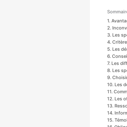
Sommaire
Avanta
Inconv
Les sp
Critère
Les dé
Consei
Les dif
Les sp
Choisi
Les d
Comme
Les o
Resso
Infor
Témoi
Oblig