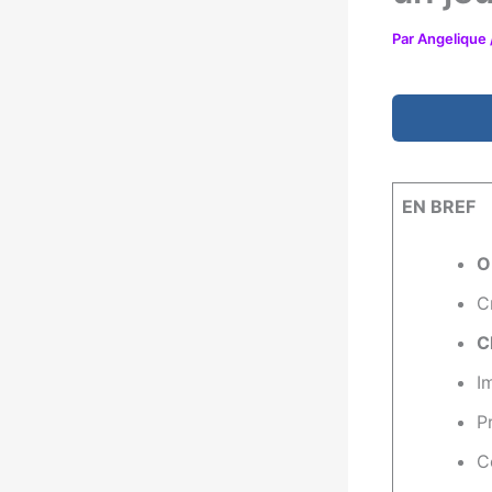
Par
Angelique
EN BREF
O
C
C
I
P
C