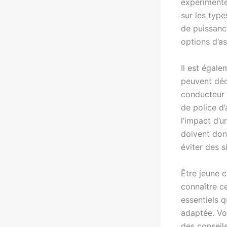
expérimentés
sur les typ
de puissance
options d’a
Il est égal
peuvent déc
conducteur 
de police d
l’impact d’u
doivent don
éviter des s
Être jeune 
connaître ce
essentiels 
adaptée. Vou
des conseil